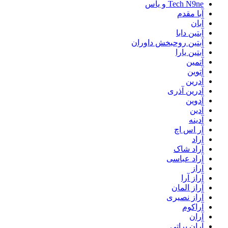
Tech N9ne و یاس
آبا مقدم
آبان
آبتین دابا
آبتین روحبخش داوران
آبتین یارا
آتمین
آتوین
آدرین
آدرین آذری
آدوین
آدین
آدینه
آر اس اچ
آراد
آراد شاک
آراد عباسی
آراز
آراز آرا
آراز المان
آراز نصیری
آراکوم
آران
آران براتی