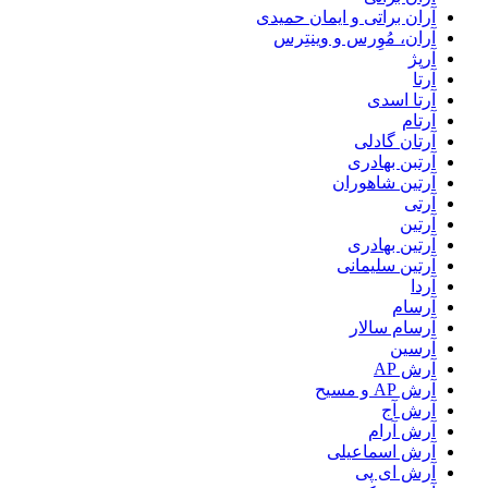
آران براتی و ایمان حمیدی
آران، مُوِرس و وینتِرس
آرپژ
آرتا
آرتا اسدی
آرتام
آرتان گادلی
آرتبن بهادری
آرتين شاهوران
آرتی
آرتین
آرتین بهادری
آرتین سلیمانی
آردا
آرسام
آرسام سالار
آرسین
آرش AP
آرش AP و مسیح
آرش آج
آرش آرام
آرش اسماعیلی
آرش ای پی