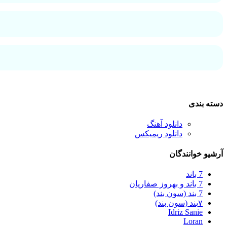
دسته بندی
دانلود آهنگ
دانلود ریمیکس
آرشیو خوانندگان
7 باند
7 باند و بهروز صفاریان
7 بند (سون بند)
۷بند (سون بند)
Idriz Sanie
Loran