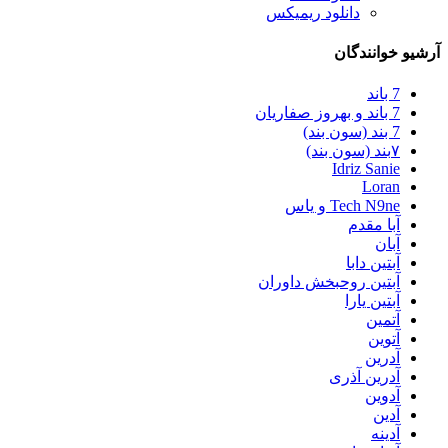
دانلود ریمیکس
آرشیو خوانندگان
7 باند
7 باند و بهروز صفاریان
7 بند (سون بند)
۷بند (سون بند)
Idriz Sanie
Loran
Tech N9ne و یاس
آبا مقدم
آبان
آبتین دابا
آبتین روحبخش داوران
آبتین یارا
آتمین
آتوین
آدرین
آدرین آذری
آدوین
آدین
آدینه