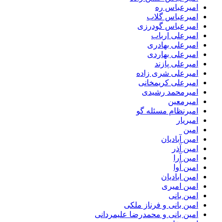
امیرعباس ره
امیرعباس گلاب
امیرعباس گودرزی
امیرعلی ارباب
امیرعلی بهادری
امیرعلی بهاردی
امیرعلی پازند
امیرعلی شری زاده
امیرعلی کریمخانی
امیرمحمد رشیدی
امیرمعین
امیرنظام مسئله گو
امیریار
امین
امین آبادیان
امین آذر
امین آرا
امین آوا
امین ابادیان
امین امیری
امین بانی
امین بانی و فرناز ملکی
امین بانی و محمدرضا علیمردانی