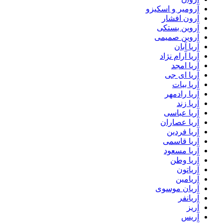
آرومیر و اسکیزو
آرون افشار
آروین بستکی
آروین صمیمی
آریا آبان
آریا آرام نژاد
آریا امجد
آریا ای جی
آریا بیات
آریا رادمهر
آریا زند
آریا عباسی
آریا عصاران
آریا فردین
آریا قاسمی
آریا مسعود
آریا وطن
آریاتون
آریامین
آریان موسوی
آریانفر
آریز
آریس