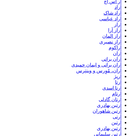
آر اس اچ
آراد
آراد شاک
آراد عباسی
آراز
آراز آرا
آراز المان
آراز نصیری
آراکوم
آران
آران براتی
آران براتی و ایمان حمیدی
آران، مُوِرس و وینتِرس
آرپژ
آرتا
آرتا اسدی
آرتام
آرتان گادلی
آرتبن بهادری
آرتين شاهوران
آرتی
آرتین
آرتین بهادری
آرتین سلیمانی