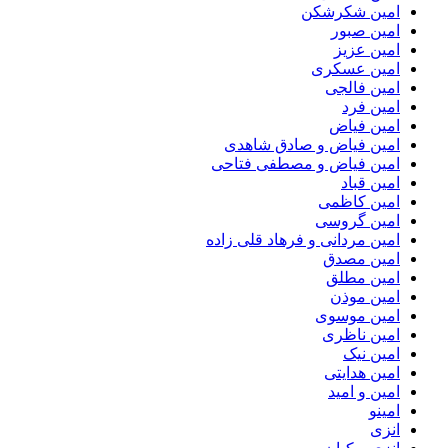
امین شکرشکن
امین صبور
امین عزیز
امین عسکری
امین فالجی
امین فرد
امین فیاض
امین فیاض و صادق شاهدی
امین فیاض و مصطفی فتاحی
امین قباد
امین کاظمی
امین گروسی
امین مردانی و فرهاد قلی زاده
امین مصدق
امین مطلق
امین موذن
امین موسوی
امین ناظری
امین نیک
امین هدایتی
امین و امید
امینو
انزی