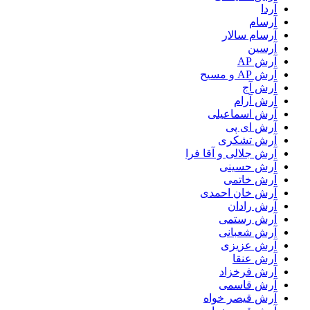
آردا
آرسام
آرسام سالار
آرسین
آرش AP
آرش AP و مسیح
آرش آج
آرش آرام
آرش اسماعیلی
آرش ای پی
آرش تشکری
آرش جلالی و آقا فرا
آرش حسینی
آرش خاتمی
آرش خان احمدی
آرش رادان
آرش رستمى
آرش شعبانی
آرش عزیزی
آرش عنقا
آرش فرخزاد
آرش قاسمی
آرش قیصر خواه